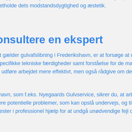
opretholde dets modstandsdygtighed og æstetik.
konsultere en ekspert
et gælder gulvafslibning i Frederikshavn, er at forsøge at
specifikke tekniske færdigheder samt forståelse for de ma
e udføre arbejdet mere effektivt, men også rådgive om de b
havn, som f.eks. Nyegaards Gulvservice, sikrer du, at arbe
e potentielle problemer, som kan opstå undervejs, og tilb
ester i professionel hjælp for at undgå unødvendige fejl 