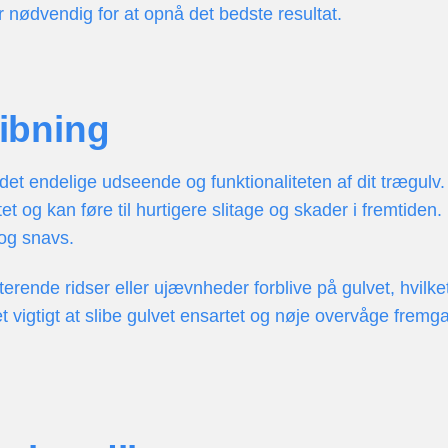
, er nødvendig for at opnå det bedste resultat.
libning
 det endelige udseende og funktionaliteten af dit trægulv
itet og kan føre til hurtigere slitage og skader i fremtid
 og snavs.
ende ridser eller ujævnheder forblive på gulvet, hvilket r
et vigtigt at slibe gulvet ensartet og nøje overvåge frem