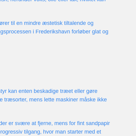
rer til en mindre æstetisk tiltalende og
ningsprocessen i Frederikshavn forløber glat og
dstyr kan enten beskadige træet eller gøre
re træsorter, mens lette maskiner måske ikke
der er svære at fjerne, mens for fint sandpapir
progressiv tilgang, hvor man starter med et