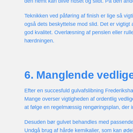
den nemt kan blive ridset og slidt. På den and
Teknikken ved påføring af finish er lige så vig
også dets beskyttelse mod slid. Det er vigtig
god kvalitet. Overlæsning af penslen eller rull
hærdningen.
6. Manglende vedlige
Efter en succesfuld gulvafslibning Frederiksha
Mange overser vigtigheden af ordentlig vedligeho
at følge en regelmæssig rengøringsplan, der i
Desuden bør gulvet behandles med passende ren
Undgå brug af hårde kemikalier, som kan ødel