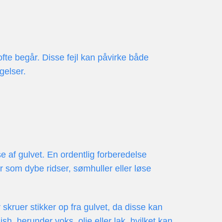
ofte begår. Disse fejl kan påvirke både
gelser.
se af gulvet. En ordentlig forberedelse
r som dybe ridser, sømhuller eller løse
skruer stikker op fra gulvet, da disse kan
h, herunder voks, olie eller lak, hvilket kan