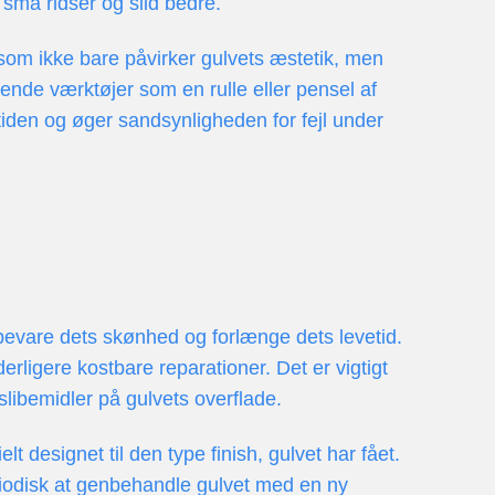
 små ridser og slid bedre.
r, som ikke bare påvirker gulvets æstetik, men
ende værktøjer som en rulle eller pensel af
retiden og øger sandsynligheden for fejl under
t bevare dets skønhed og forlænge dets levetid.
derligere kostbare reparationer. Det er vigtigt
libemidler på gulvets overflade.
designet til den type finish, gulvet har fået.
iodisk at genbehandle gulvet med en ny