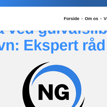
Forside
Om os
V
å ved gulvafslib
vn: Ekspert råd