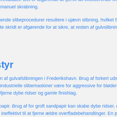
v manuel skrabning.
nde slibeprocedurer resultere i ujævn slibning, hvilket fø
te skridt er afgørende for at sikre, at resten af gulvslib
styr
en af gulvafslibningen i Frederikshavn. Brug af forkert u
industrielle slibemaskiner være for aggressive for bløde
at fjerne dybe ridser og gamle finishlag.
papir. Brug af for groft sandpapir kan skabe dybe ridser, 
effektivt til at fjerne ældre overfladebehandlinger. En 