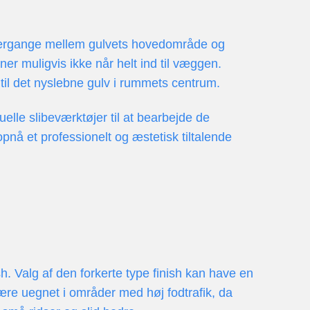
e overgange mellem gulvets hovedområde og
er muligvis ikke når helt ind til væggen.
t til det nyslebne gulv i rummets centrum.
uelle slibeværktøjer til at bearbejde de
nå et professionelt og æstetisk tiltalende
sh. Valg af den forkerte type finish kan have en
ære uegnet i områder med høj fodtrafik, da