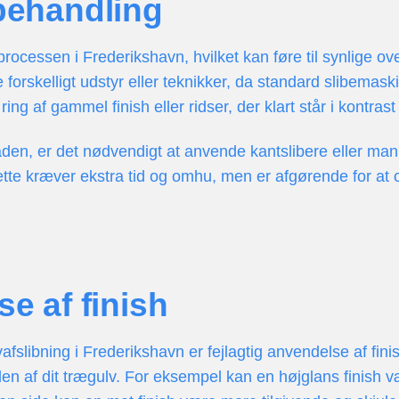
tbehandling
sprocessen i Frederikshavn, hvilket kan føre til synlig
skelligt udstyr eller teknikker, da standard slibemaskin
ing af gammel finish eller ridser, der klart står i kontras
laden, er det nødvendigt at anvende kantslibere eller man
tte kræver ekstra tid og omhu, men er afgørende for at op
se af finish
fslibning i Frederikshavn er fejlagtig anvendelse af fini
en af dit trægulv. For eksempel kan en højglans finish v