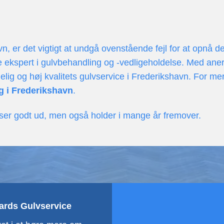
avn, er det vigtigt at undgå ovenstående fejl for at opn
le ekspert i gulvbehandling og -vedligeholdelse. Med a
elig og høj kvalitets gulvservice i Frederikshavn. For me
g i Frederikshavn
.
ot ser godt ud, men også holder i mange år fremover.
aards Gulvservice