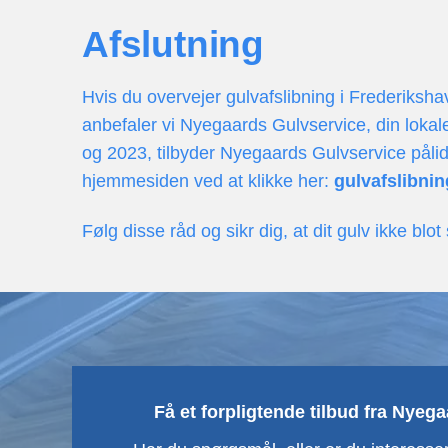
Afslutning
Hvis du overvejer gulvafslibning i Frederiksh
anbefaler vi Nyegaards Gulvservice, din loka
og 2023, tilbyder Nyegaards Gulvservice pålid
hjemmesiden ved at klikke her:
gulvafslibnin
Følg disse råd og sikr dig, at dit gulv ikke bl
Få et forpligtende tilbud fra Nyeg