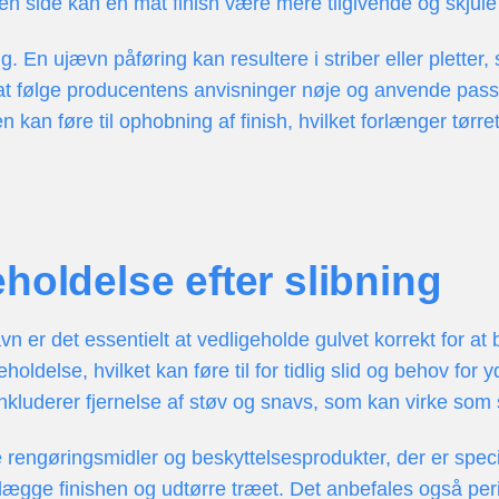
en side kan en mat finish være mere tilgivende og skjule
tig. En ujævn påføring kan resultere i striber eller plette
t at følge producentens anvisninger nøje og anvende pass
en kan føre til ophobning af finish, hvilket forlænger tør
holdelse efter slibning
vn er det essentielt at vedligeholde gulvet korrekt for a
ldelse, hvilket kan føre til for tidlig slid og behov for y
nkluderer fjernelse af støv og snavs, som kan virke som s
gøringsmidler og beskyttelsesprodukter, der er specielt 
ægge finishen og udtørre træet. Det anbefales også per