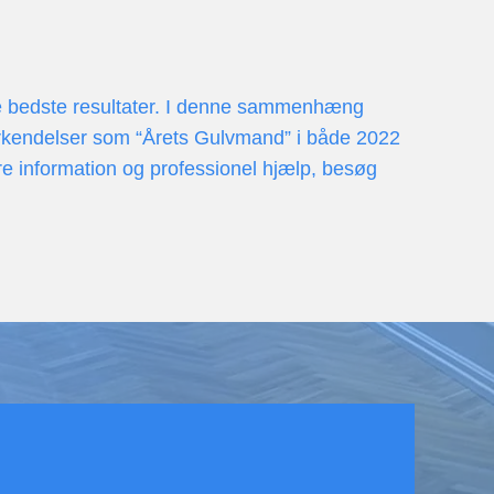
å de bedste resultater. I denne sammenhæng
nerkendelser som “Årets Gulvmand” i både 2022
re information og professionel hjælp, besøg