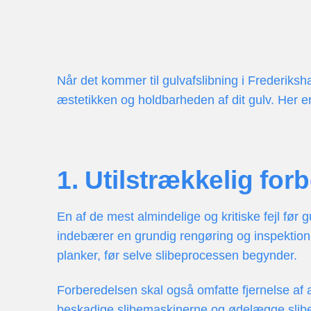
Når det kommer til gulvafslibning i Frederiksh
æstetikken og holdbarheden af dit gulv. Her er
1. Utilstrækkelig for
En af de mest almindelige og kritiske fejl før 
indebærer en grundig rengøring og inspektion a
planker, før selve slibeprocessen begynder.
Forberedelsen skal også omfatte fjernelse af a
beskadige slibemaskinerne og ødelægge sliberes