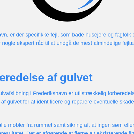
avn, er der specifikke fejl, som både husejere og fagfolk 
 nogle ekspert råd til at undgå de mest almindelige fejlta
beredelse af gulvet
gulvafslibning i Frederikshavn er utilstrækkelig forberedel
f gulvet for at identificere og reparere eventuelle skade
lle møbler fra rummet samt sikring af, at ingen søm eller 
ultatet. Det er afgørende at fjerne alt eksisterende finis