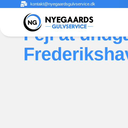
kontakt@nyegaardsgulvservice.dk
Fejl at undg
Frederiksha